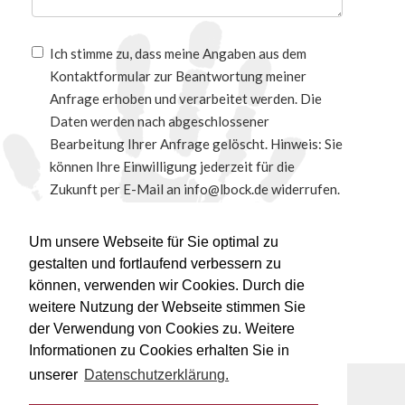
Ich stimme zu, dass meine Angaben aus dem
Kontaktformular zur Beantwortung meiner
Anfrage erhoben und verarbeitet werden. Die
Daten werden nach abgeschlossener
Bearbeitung Ihrer Anfrage gelöscht. Hinweis: Sie
können Ihre Einwilligung jederzeit für die
Zukunft per E-Mail an info@lbock.de widerrufen.
Detaillierte Informationen zum Umgang mit
Nutzerdaten finden Sie in unserer
Um unsere Webseite für Sie optimal zu
Datenschutzerklärung.
gestalten und fortlaufend verbessern zu
können, verwenden wir Cookies. Durch die
weitere Nutzung der Webseite stimmen Sie
der Verwendung von Cookies zu. Weitere
Informationen zu Cookies erhalten Sie in
unserer
Datenschutzerklärung.
© 2017-2026 Lars Bock Fliesenlegermeister
06742 896300
info@lbock.de