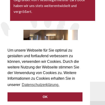
haben wir uns stets weiterentwickelt und
vergrößert.
ss
Um unsere Webseite für Sie optimal zu
gestalten und fortlaufend verbessern zu
können, verwenden wir Cookies. Durch die
weitere Nutzung der Webseite stimmen Sie
der Verwendung von Cookies zu. Weitere
Informationen zu Cookies erhalten Sie in
unserer
Datenschutzerklärung.
© 2017-2026 Lars Bock Fliesenlegermeister
06742 896300
info@lbock.de
Datenschutzerklärung
Impressum
OK