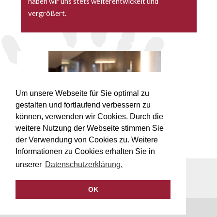
haben wir uns stets weiterentwickelt und
vergrößert.
ss
Um unsere Webseite für Sie optimal zu
gestalten und fortlaufend verbessern zu
können, verwenden wir Cookies. Durch die
weitere Nutzung der Webseite stimmen Sie
der Verwendung von Cookies zu. Weitere
Informationen zu Cookies erhalten Sie in
unserer
Datenschutzerklärung.
© 2017-2026 Lars Bock Fliesenlegermeister
06742 896300
info@lbock.de
Datenschutzerklärung
Impressum
OK
Realisierung durch fusoft